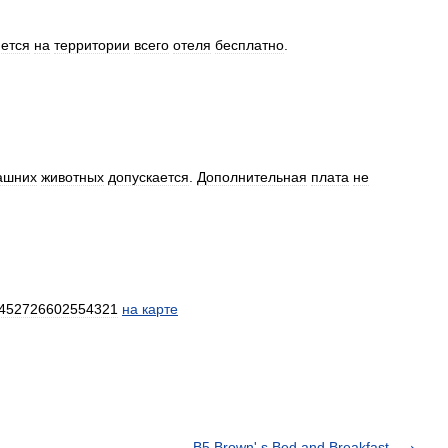
ется
на
территории
всего
отеля
бесплатно
.
ашних
животных
допускается
.
Дополнительная
плата
не
452726602554321
на
карте
B5 Brown' s Bed and Breakfast