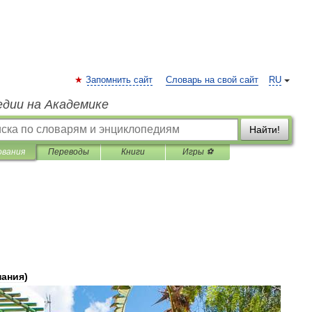
Запомнить сайт
Словарь на свой сайт
RU
едии на Академике
Найти!
ования
Переводы
Книги
Игры ⚽
пания
)