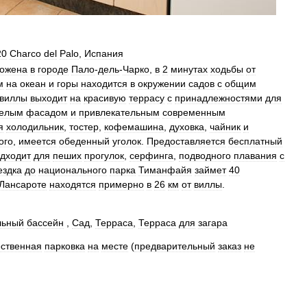
20
Charco
del
Palo
,
Испания
ожена
в
городе
Пало
-
дель
-
Чарко
,
в
2
минутах
ходьбы
от
м
на
океан
и
горы
находится
в
окружении
садов
с
общим
виллы
выходит
на
красивую
террасу
с
принадлежностями
для
елым
фасадом
и
привлекательным
современным
я
холодильник
,
тостер
,
кофемашина
,
духовка
,
чайник
и
ого
,
имеется
обеденный
уголок
.
Предоставляется
бесплатный
дходит
для
пеших
прогулок
,
серфинга
,
подводного
плавания
с
ездка
до
национального
парка
Тиманфайя
займет
40
Лансароте
находятся
примерно
в
26
км
от
виллы
.
льный
бассейн
,
Сад
,
Терраса
,
Терраса
для
загара
ственная
парковка
на
месте
(
предварительный
заказ
не