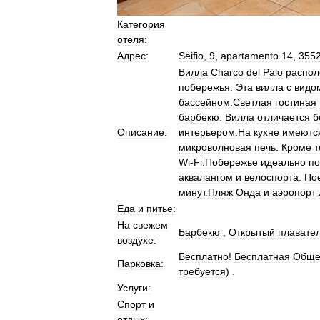
Категория
отеля:
Адрес:
Seifio
,
9
,
apartamento
14
,
355
Вилла
Charco
del
Palo
распол
побережья
.
Эта
вилла
с
видо
бассейном
.
Светлая
гостиная
барбекю
.
Вилла
отличается
б
Описание:
интерьером
.
На
кухне
имеютс
микроволновая
печь
.
Кроме
т
Wi
-
Fi
.
Побережье
идеально
по
аквалангом
и
велоспорта
.
По
минут
.
Пляж
Онда
и
аэропорт
Еда
и
питье:
На
свежем
Барбекю
,
Открытый
плавате
воздухе:
Бесплатно
!
Бесплатная
Обще
Парковка:
требуется
) .
Услуги:
Спорт
и
отдых: