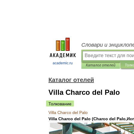
Словари и энциклоп
academic.ru
Каталог отелей
Толк
Каталог отелей
Villa Charco del Palo
Толкование
Villa
Charco
del
Palo
Villa
Charco
del
Palo
(
Charco
del
Palo
,
Ис