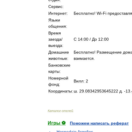
Сервис:
Интернет:
Бесплатно
!
Wi
-
Fi
предоставля
Языки
общения:
Время
заезда
/
C
14:00
/
До
12:00
выезда:
Домашние
Бесплатно
!
Размещение
дом
животные:
взимается
.
Банковские
карты:
Номерной
Вилл:
2
фонд:
Координаты:
ш
.
29
.
08342953645222
д
. -
13
.
Каталог
отелей
.
Игры ⚽
Поможем написать реферат
Hospedaje Argoños